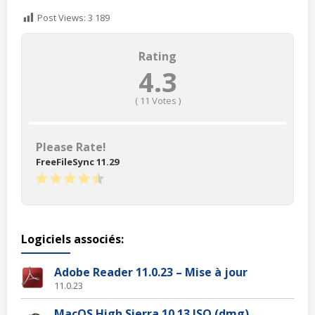
Post Views:
3 189
Rating
4.3
(
11
Votes )
Please Rate!
FreeFileSync 11.29
Logiciels associés:
Adobe Reader 11.0.23 – Mise à jour
11.0.23
MacOS High Sierra 10.13 ISO (dmg)