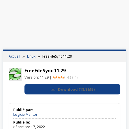
Accueil
Linux
FreeFileSync 11.29
FreeFileSync 11.29
Version:
11.29
|
4.3
(
11
)
Download
(
18.8 MB
)
Publié par:
LogicielMentor
Publié le:
décembre 17, 2022