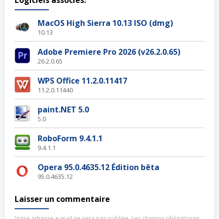
Logiciels associés:
MacOS High Sierra 10.13 ISO (dmg)
10.13
Adobe Premiere Pro 2026 (v26.2.0.65)
26.2.0.65
WPS Office 11.2.0.11417
11.2.0.11440
paint.NET 5.0
5.0
RoboForm 9.4.1.1
9.4.1.1
Opera 95.0.4635.12 Édition bêta
95.0.4635.12
Laisser un commentaire
Votre adresse e-mail ne sera pas publiée.
Les champs obligatoires