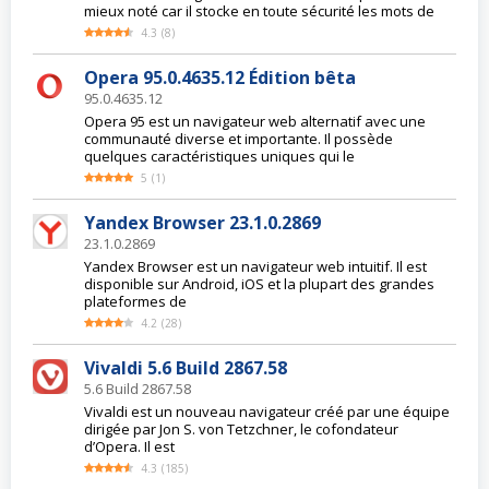
mieux noté car il stocke en toute sécurité les mots de
4.3
(
8
)
Opera 95.0.4635.12 Édition bêta
95.0.4635.12
Opera 95 est un navigateur web alternatif avec une
communauté diverse et importante. Il possède
quelques caractéristiques uniques qui le
5
(
1
)
Yandex Browser 23.1.0.2869
23.1.0.2869
Yandex Browser est un navigateur web intuitif. Il est
disponible sur Android, iOS et la plupart des grandes
plateformes de
4.2
(
28
)
Vivaldi 5.6 Build 2867.58
5.6 Build 2867.58
Vivaldi est un nouveau navigateur créé par une équipe
dirigée par Jon S. von Tetzchner, le cofondateur
d’Opera. Il est
4.3
(
185
)