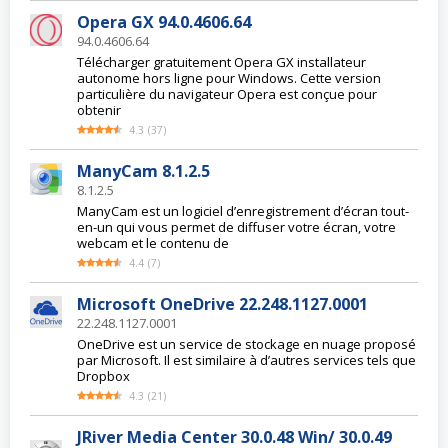
Opera GX 94.0.4606.64
94.0.4606.64
Télécharger gratuitement Opera GX installateur
autonome hors ligne pour Windows. Cette version
particulière du navigateur Opera est conçue pour
obtenir
4.3
(
37
)
ManyCam 8.1.2.5
8.1.2.5
ManyCam est un logiciel d’enregistrement d’écran tout-
en-un qui vous permet de diffuser votre écran, votre
webcam et le contenu de
4.4
(
7
)
Microsoft OneDrive 22.248.1127.0001
22.248.1127.0001
OneDrive est un service de stockage en nuage proposé
par Microsoft. Il est similaire à d’autres services tels que
Dropbox
4.3
(
21
)
JRiver Media Center 30.0.48 Win/ 30.0.49