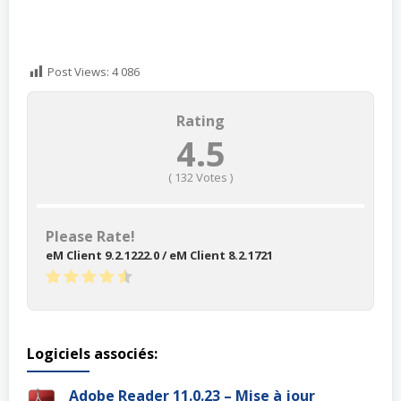
Post Views:
4 086
Rating
4.5
(
132
Votes )
Please Rate!
eM Client 9.2.1222.0 / eM Client 8.2.1721
Logiciels associés:
Adobe Reader 11.0.23 – Mise à jour