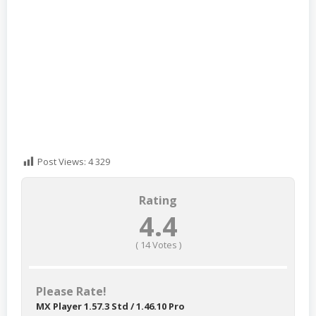
Post Views:
4 329
Rating
4.4
(
14
Votes )
Please Rate!
MX Player 1.57.3 Std / 1.46.10 Pro