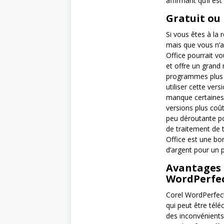
affirmant qu’il est
Gratuit ou
Si vous êtes à la 
mais que vous n’a
Office pourrait v
et offre un grand
programmes plus c
utiliser cette vers
manque certaines 
versions plus coû
peu déroutante po
de traitement de 
Office est une bo
d’argent pour un 
Avantages 
WordPerfe
Corel WordPerfect 
qui peut être tél
des inconvénients