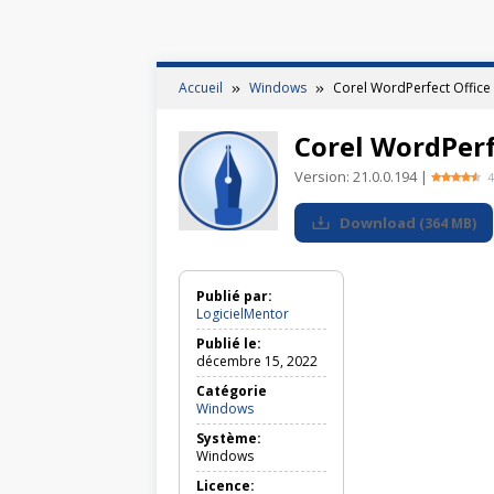
Accueil
Windows
Corel WordPerfect Office
Corel WordPerfe
Version:
21.0.0.194
|
4
Download
(
364 MB
)
Publié par:
LogicielMentor
Publié le:
décembre 15, 2022
Catégorie
Windows
Windows
Système:
Windows
Licence: