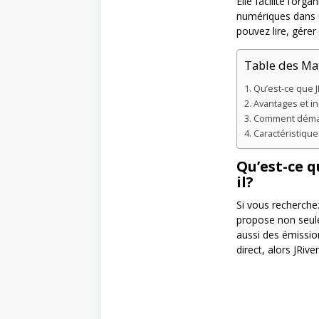
Elle facilite l’org
numériques dans u
pouvez lire, gérer
Table des Ma
Qu’est-ce que JR
Avantages et i
Comment démarr
Caractéristique
Qu’est-ce q
il?
Si vous recherche
propose non seul
aussi des émission
direct, alors JRive