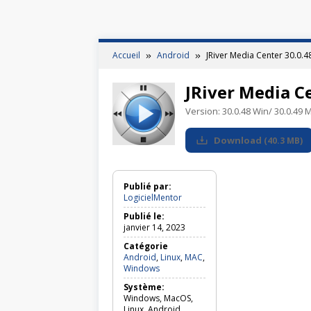
Accueil
Android
JRiver Media Center 30.0.4
JRiver Media C
Version:
30.0.48 Win/ 30.0.49 
Download
(
40.3 MB
)
Publié par:
LogicielMentor
Publié le:
janvier 14, 2023
Catégorie
Android
,
Linux
,
MAC
,
Android,
Windows
Linux,
Système:
MAC,
Windows, MacOS,
Windows
Linux, Android