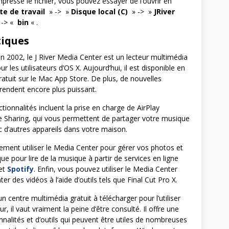
pressé le fichier, vous pouvez essayer de l’ouvrir en
te de travail
» -> »
Disque local (C)
» -> »
JRiver
-> «
bin
« .
tiques
n 2002, le J River Media Center est un lecteur multimédia
r les utilisateurs d’OS X. Aujourd’hui, il est disponible en
atuit sur le Mac App Store. De plus, de nouvelles
 rendent encore plus puissant.
tionnalités incluent la prise en charge de AirPlay
 Sharing, qui vous permettent de partager votre musique
c d’autres appareils dans votre maison.
ment utiliser le Media Center pour gérer vos photos et
que pour lire de la musique à partir de services en ligne
et
Spotify
. Enfin, vous pouvez utiliser le Media Center
er des vidéos à l’aide d’outils tels que Final Cut Pro X.
n centre multimédia gratuit à télécharger pour l’utiliser
r, il vaut vraiment la peine d’être consulté. Il offre une
nnalités et d’outils qui peuvent être utiles de nombreuses