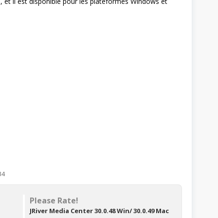
, et il est disponible pour les plateformes Windows et
34
Please Rate!
JRiver Media Center 30.0.48 Win/ 30.0.49 Mac