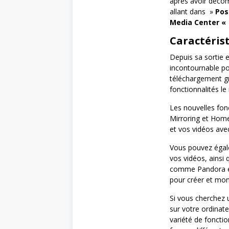
après avoir décom
allant dans »
Pos
Media Center «
Caractéris
Depuis sa sortie e
incontournable pou
téléchargement gr
fonctionnalités le
Les nouvelles fonc
Mirroring et Home
et vos vidéos ave
Vous pouvez égale
vos vidéos, ainsi 
comme Pandora 
pour créer et mont
Si vous cherchez u
sur votre ordinateu
variété de fonctio