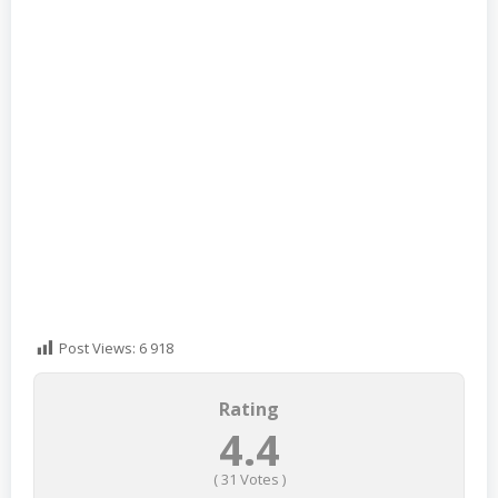
Post Views:
6 918
Rating
4.4
(
31
Votes )