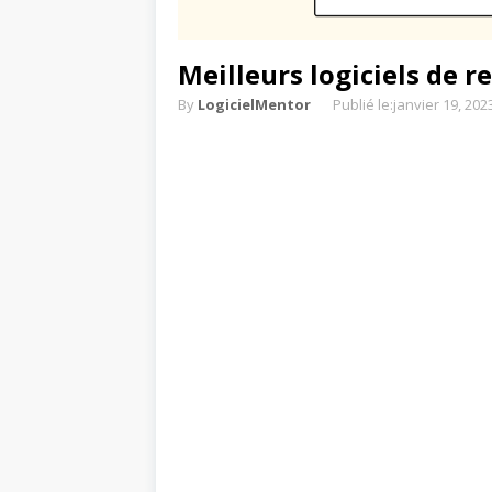
Meilleurs logiciels de 
By
LogicielMentor
Publié le:
janvier 19, 202