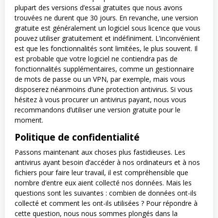
plupart des versions d’essai gratuites que nous avons
trouvées ne durent que 30 jours. En revanche, une version
gratuite est généralement un logiciel sous licence que vous
pouvez utiliser gratuitement et indéfiniment. L’inconvénient
est que les fonctionnalités sont limitées, le plus souvent. Il
est probable que votre logiciel ne contiendra pas de
fonctionnalités supplémentaires, comme un gestionnaire
de mots de passe ou un VPN, par exemple, mais vous
disposerez néanmoins d’une protection antivirus. Si vous
hésitez à vous procurer un antivirus payant, nous vous
recommandons d’utiliser une version gratuite pour le
moment.
Politique de confidentialité
Passons maintenant aux choses plus fastidieuses. Les
antivirus ayant besoin d’accéder à nos ordinateurs et à nos
fichiers pour faire leur travail, il est compréhensible que
nombre d’entre eux aient collecté nos données. Mais les
questions sont les suivantes : combien de données ont-ils
collecté et comment les ont-ils utilisées ? Pour répondre à
cette question, nous nous sommes plongés dans la