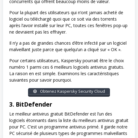
concurrents qui offrent beaucoup moins de valeur.
Pour la plupart des utilisateurs qui n’ont jamais acheté de
logiciel ou téléchargé quoi que ce soit via des torrents
après l’avoir installé sur leur PC, toutes ces fenêtres pop-up
ne devraient pas les effrayer.
Il n’y a pas de grandes chances d’être infecté par un logiciel
malveillant juste parce que quelqu’un a cliqué sur « OK ».
Pour certains utilisateurs, Kaspersky pourrait être le choix
numéro 1 parmi ces 6 meilleurs logiciels antivirus gratuits.
La raison en est simple. Examinons les caractéristiques
suivantes pour savoir pourquoi.
Obtenez Kaspersky Security Cloud
3. BitDefender
Le meilleur antivirus gratuit BitDefender est l’un des
logiciels étonnants dans la liste du meilleurs antivirus gratuit
pour PC. C’est un programme antivirus primé. Il garde notre
PC sécurisé de plusieurs types de programmes malveillants