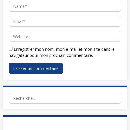
Enregistrer mon nom, mon e-mail et mon site dans le
navigateur pour mon prochain commentaire.
Rechercher :