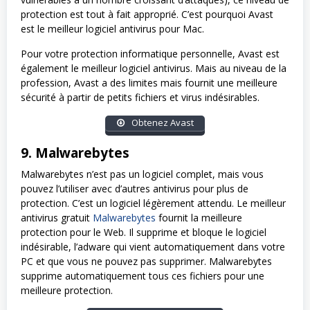
protection est tout à fait approprié. C’est pourquoi Avast
est le meilleur logiciel antivirus pour Mac.
Pour votre protection informatique personnelle, Avast est
également le meilleur logiciel antivirus. Mais au niveau de la
profession, Avast a des limites mais fournit une meilleure
sécurité à partir de petits fichiers et virus indésirables.
Obtenez Avast
9. Malwarebytes
Malwarebytes n’est pas un logiciel complet, mais vous
pouvez l’utiliser avec d’autres antivirus pour plus de
protection. C’est un logiciel légèrement attendu. Le meilleur
antivirus gratuit
Malwarebytes
fournit la meilleure
protection pour le Web. Il supprime et bloque le logiciel
indésirable, l’adware qui vient automatiquement dans votre
PC et que vous ne pouvez pas supprimer. Malwarebytes
supprime automatiquement tous ces fichiers pour une
meilleure protection.