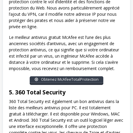
protection contre le vol d’identité et des fonctions de
protection du Web. Nous avons particulièrement apprécié
l’ajout du VPN, car il modifie notre adresse IP pour nous
protéger des pirates et nous aider à préserver notre vie
privée en ligne.
Le meilleur antivirus gratuit McAfee est l’une des plus
anciennes sociétés d’antivirus, avec un engagement de
protection antivirus, ce qui signifie que si votre ordinateur
est infecté par un virus, un ingénieur McAfee accède à
distance à votre ordinateur et le supprime. Si cela s’avère
impossible, vous recevrez un remboursement complet.
Obtenez McAfeeTotalProtection
5. 360 Total Security
360 Total Security est également un bon antivirus dans la
liste des meilleurs antivirus pour PC. Il est totalement
gratuit à télécharger. Il est disponible pour Windows, MAC
et Android. 360 Total Security est un outil logiciel léger avec
une interface exceptionnelle. Il offre une protection
complète contre les virus, les chevaux de Troie et d’autres