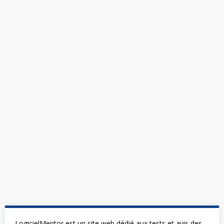
LogicielMentor est un site web dédié aux tests et avis des