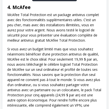
4. McAfee
McAfee Total Protection est un package antivirus complet
avec des fonctionnalités supplémentaires utiles. C’est un
peu cher, mais avec des installations illimitées, vous en
aurez pour votre argent. Nous avons testé le logiciel de
sécurité pour vous présenter une évaluation complète de
meilleur antivirus gratuit McAfee Total Protection.
Si vous avez un budget limité mais que vous souhaitez
néanmoins bénéficier d’une protection antivirus de qualité,
McAfee est le choix idéal. Pour seulement 19,99 $ par an,
nous avons téléchargé le célèbre logiciel Total Protection
de McAfee sur un seul ordinateur et profité de toutes ses
fonctionnalités. Nous savons que la protection d’un seul
appareil ne convient pas à tout le monde. Si vous avez plus
d’un ordinateur, ou si vous souhaitez partager votre
antivirus avec un partenaire ou un colocataire, le pack Total
Protection pour cinq appareils (24,99 $ par an) est une
autre option économique. Pour rendre l’offre encore plus
intéressante, elle comprend également un VPN, une