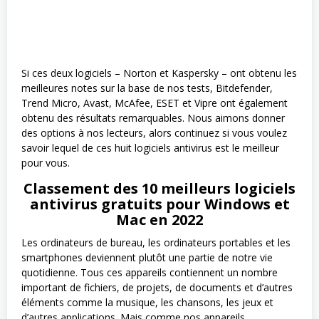
Si ces deux logiciels – Norton et Kaspersky – ont obtenu les
meilleures notes sur la base de nos tests, Bitdefender,
Trend Micro, Avast, McAfee, ESET et Vipre ont également
obtenu des résultats remarquables. Nous aimons donner
des options à nos lecteurs, alors continuez si vous voulez
savoir lequel de ces huit logiciels antivirus est le meilleur
pour vous.
Classement des 10
meilleurs logiciels
antivirus gratuits pour Windows et
Mac en 2022
Les ordinateurs de bureau, les ordinateurs portables et les
smartphones deviennent plutôt une partie de notre vie
quotidienne. Tous ces appareils contiennent un nombre
important de fichiers, de projets, de documents et d’autres
éléments comme la musique, les chansons, les jeux et
d’autres applications. Mais comme nos appareils