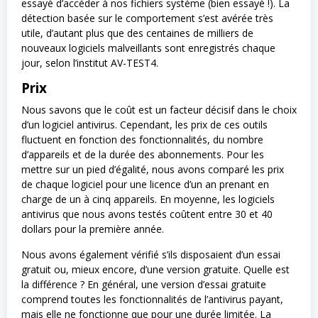
essayé d’accéder à nos fichiers système (bien essayé !). La
détection basée sur le comportement s’est avérée très
utile, d’autant plus que des centaines de milliers de
nouveaux logiciels malveillants sont enregistrés chaque
jour, selon l’institut AV-TEST4.
Prix
Nous savons que le coût est un facteur décisif dans le choix
d’un logiciel antivirus. Cependant, les prix de ces outils
fluctuent en fonction des fonctionnalités, du nombre
d’appareils et de la durée des abonnements. Pour les
mettre sur un pied d’égalité, nous avons comparé les prix
de chaque logiciel pour une licence d’un an prenant en
charge de un à cinq appareils. En moyenne, les logiciels
antivirus que nous avons testés coûtent entre 30 et 40
dollars pour la première année.
Nous avons également vérifié s’ils disposaient d’un essai
gratuit ou, mieux encore, d’une version gratuite. Quelle est
la différence ? En général, une version d’essai gratuite
comprend toutes les fonctionnalités de l’antivirus payant,
mais elle ne fonctionne que pour une durée limitée. La