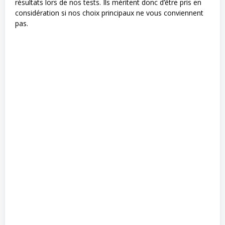
résultats lors de nos tests. Ils méritent donc d’être pris en
considération si nos choix principaux ne vous conviennent
pas.