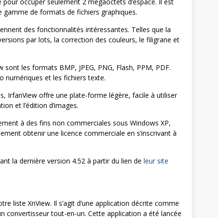
é pour occuper seulement 2 mégaoctets d’espace. Il est
rge gamme de formats de fichiers graphiques.
tiennent des fonctionnalités intéressantes. Telles que la
ersions par lots, la correction des couleurs, le filigrane et
iew sont les formats BMP, JPEG, PNG, Flash, PPM, PDF.
 numériques et les fichiers texte.
, IrfanView offre une plate-forme légère, facile à utiliser
tion et l’édition d’images.
tuitement à des fins non commerciales sous Windows XP,
galement obtenir une licence commerciale en s’inscrivant à
t la dernière version 4.52 à partir du lien de
leur site
otre liste XnView. Il s’agit d’une application décrite comme
un convertisseur tout-en-un. Cette application a été lancée