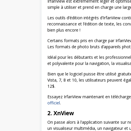
IrfanView est extrêmement léger et optimis
simple à utiliser et prend en charge une la
Les outils d’édition intégrés d’IrfanView con
reconnaissance et l’édition de texte, les conv
bien plus encore !
Certains formats pris en charge par IrfanV
Les formats de photo bruts d’appareils photo
Idéal pour les débutants et les professionnels
et polyvalente pour la navigation, la visualisa
Bien que le logiciel puisse être utilisé gra
Vista, 7, 8 et 10, les utilisateurs peuvent é
12$.
Essayez IrfanView maintenant en téléchargean
officiel
.
2. XnView
On passe alors à l’application suivante sur n
un visualiseur multimédia, un navigateur et 