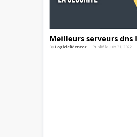
Meilleurs serveurs dns 
By
LogicielMentor
Publié le:
juin 21, 2022