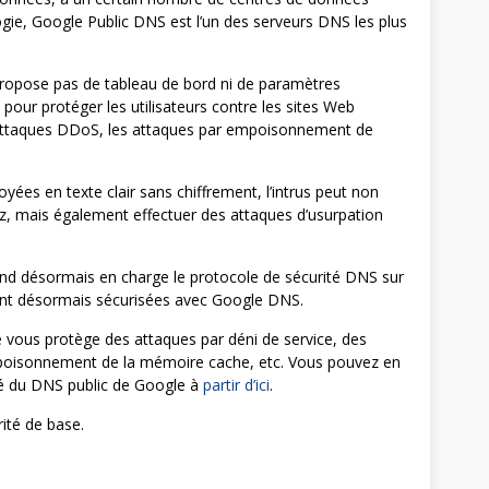
ogie, Google Public DNS est l’un des serveurs DNS les plus
propose pas de tableau de bord ni de paramètres
e pour protéger les utilisateurs contre les sites Web
es attaques DDoS, les attaques par empoisonnement de
ées en texte clair sans chiffrement, l’intrus peut non
ez, mais également effectuer des attaques d’usurpation
end désormais en charge le protocole de sécurité DNS sur
sont désormais sécurisées avec Google DNS.
e vous protège des attaques par déni de service, des
mpoisonnement de la mémoire cache, etc. Vous pouvez en
ité du DNS public de Google à
partir d’ici
.
rité de base.