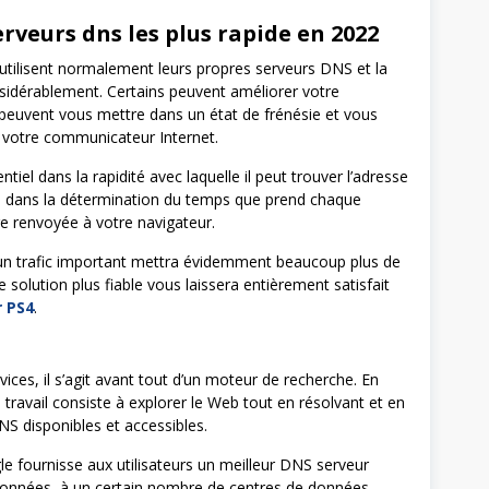
rveurs dns les plus rapide en 2022
 utilisent normalement leurs propres serveurs DNS et la
sidérablement. Certains peuvent améliorer votre
s peuvent vous mettre dans un état de frénésie et vous
e votre communicateur Internet.
entiel dans la rapidité avec laquelle il peut trouver l’adresse
e dans la détermination du temps que prend chaque
re renvoyée à votre navigateur.
r un trafic important mettra évidemment beaucoup plus de
 solution plus fiable vous laissera entièrement satisfait
 PS4
.
ces, il s’agit avant tout d’un moteur de recherche. En
travail consiste à explorer le Web tout en résolvant et en
S disponibles et accessibles.
gle fournisse aux utilisateurs un meilleur DNS serveur
 données, à un certain nombre de centres de données