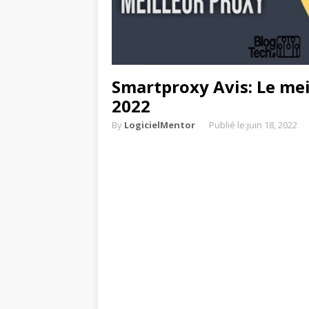
Smartproxy Avis: Le mei
2022
By
LogicielMentor
Publié le:
juin 18, 2022